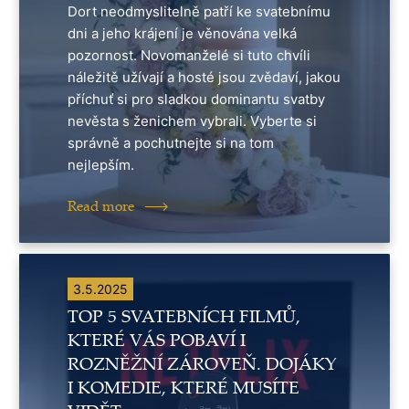
Dort neodmyslitelně patří ke svatebnímu
dni a jeho krájení je věnována velká
pozornost. Novomanželé si tuto chvíli
náležitě užívají a hosté jsou zvědaví, jakou
příchuť si pro sladkou dominantu svatby
nevěsta s ženichem vybrali. Vyberte si
správně a pochutnejte si na tom
nejlepším.
Read more
3.5.2025
TOP 5 SVATEBNÍCH FILMŮ,
KTERÉ VÁS POBAVÍ I
ROZNĚŽNÍ ZÁROVEŇ. DOJÁKY
I KOMEDIE, KTERÉ MUSÍTE