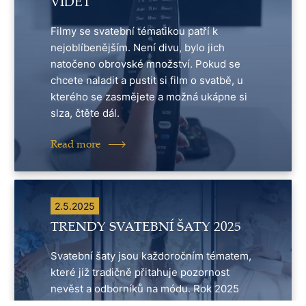
VIDĚT
Filmy se svatební tématikou patří k
nejoblíbenějším. Není divu, bylo jich
natočeno obrovské množství. Pokud se
chcete naladit a pustit si film o svatbě, u
kterého se zasmějete a možná ukápne si
slza, čtěte dál.
Read more
2.5.2025
TRENDY SVATEBNÍ ŠATY 2025
Svatební šaty jsou každoročním tématem,
které již tradičně přitahuje pozornost
nevěst a odborníků na módu. Rok 2025
přináší nové trendy, které kombinují