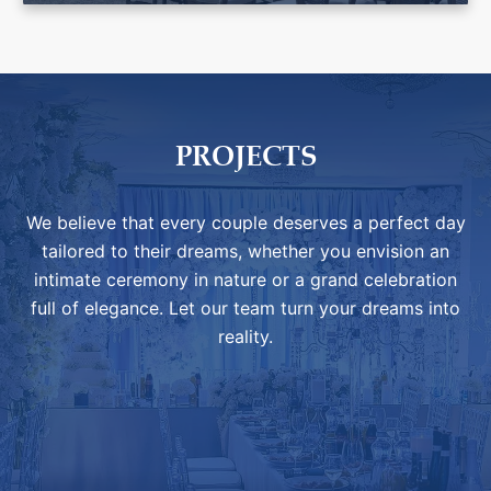
PROJECTS
We believe that every couple deserves a perfect day
tailored to their dreams, whether you envision an
intimate ceremony in nature or a grand celebration
full of elegance. Let our team turn your dreams into
reality.
WEDDING SILVIE & HYNKA TŘÍSKOVÝCH -
WEDDING GABRIELY A JANA LAGRONOVÝCH -
CUBEX BRNO
WEDDING JANY A BOUHOUŠE FIALOVÝCH -
CHATEAU HAVEL
SVATBA VERONIKY & JOSEFA SPILKOVÝCH -
GRAND HOTEL PRAGUE TOWERS
SVATBA GÁBINY & VÁCLAVA HLAVATÝCH -
HOTEL CORINTHIA
SVATBA ANETY & RAFAELA - ČESKÉ
TOP HOTEL PRAHA
BUDEJOVICE