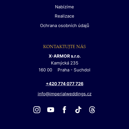
Nabízíme
Realizace
Ochrana osobních údajů
KONTAKTUJTE NÁS
X-ARMOR s.r.o.
Kamýcká 235
160 00
Praha - Suchdol
Tel
efon:
+420
774
077
726
E-
info@imperialweddings.cz
mail: