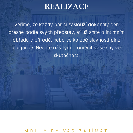
REALIZACE
Věříme, že každý pár si zaslouží dokonalý den
přesně podle svých představ, ať už sníte o intimním
obřadu v přírodě, nebo velkolepé slavnosti plné
elegance. Nechte náš tým proměnit vaše sny ve
skutečnost.
SVATBA SILVIE & HYNKA TŘÍSKOVÝCH -
SVATBA GABRIELY A JANA LAGRONOVÝCH -
CUBEX CENTRUM
SVATBA JANY A BOUHOUŠE FIALOVÝCH -
CHATEAU HAVEL
SVATBA VERONIKY & JOSEFA SPILKOVÝCH -
GRAND HOTEL PRAGUE TOWERS
SVATBA GÁBINY & VÁCLAVA HLAVATÝCH -
HOTEL CORINTHIA
SVATBA ANETY & RAFAELA - ČESKÉ
TOP HOTEL PRAHA
BUDEJOVICE
MOHLY BY VÁS ZAJÍMAT