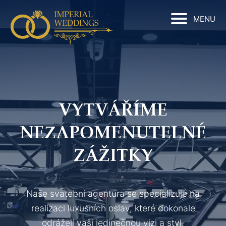
MENU
VYTVÁŘÍME
NEZAPOMENUTELNÉ
ZÁŽITKY
Naše svatební agentura se specializuje na
realizaci luxusních oslav, které dokonale
odrážejí vaši jedinečnou vizi a styl.