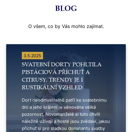
BLOG
O všem, co by Vás mohlo zajímat.
3.5.2025
SVATEBNÍ DORTY POHLTILA
PISTÁCIOVÁ PŘÍCHUŤ A
CITRUSY. TRENDY JE I
RUSTIKÁLNÍ VZHLED
Dort neodmyslitelně patří ke svatebnímu
dni a jeho krájení je věnována velká
pozornost. Novomanželé si tuto chvíli
náležitě užívají a hosté jsou zvědaví, jakou
příchuť si pro sladkou dominantu svatby