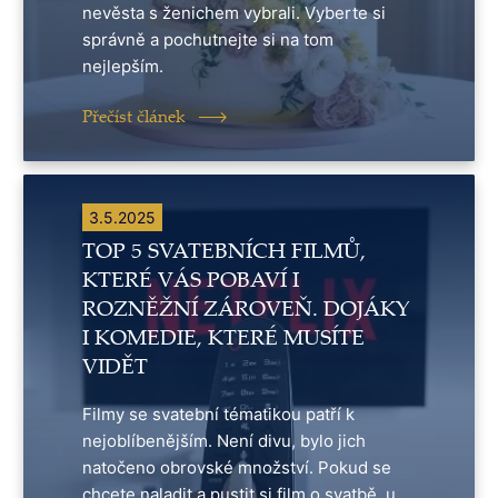
nevěsta s ženichem vybrali. Vyberte si
správně a pochutnejte si na tom
nejlepším.
Přečíst článek
3.5.2025
TOP 5 SVATEBNÍCH FILMŮ,
KTERÉ VÁS POBAVÍ I
ROZNĚŽNÍ ZÁROVEŇ. DOJÁKY
I KOMEDIE, KTERÉ MUSÍTE
VIDĚT
Filmy se svatební tématikou patří k
nejoblíbenějším. Není divu, bylo jich
natočeno obrovské množství. Pokud se
chcete naladit a pustit si film o svatbě, u