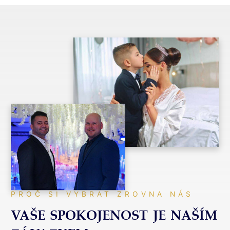
klíč
na
profesionální
úrovni.
Zajistíme,
aby
Vaše
akce
byla
nezapomenutelná.
PROČ SI VYBRAT ZROVNA NÁS
VAŠE SPOKOJENOST JE NAŠÍM