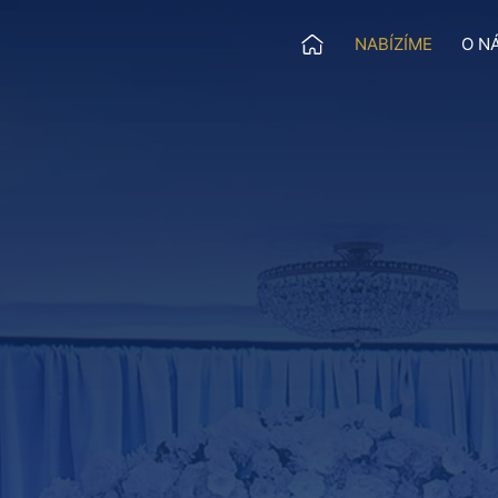
Ú
NABÍZÍME
O N
Menu
V
O
D
N
Í
S
T
R
Á
N
K
A