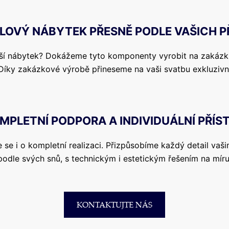
LOVÝ NÁBYTEK PŘESNĚ PODLE VAŠICH P
alší nábytek? Dokážeme tyto komponenty vyrobit na zakázku
Díky zakázkové výrobě přineseme na vaši svatbu exkluzivn
MPLETNÍ PODPORA A INDIVIDUÁLNÍ PŘÍS
se i o kompletní realizaci. Přizpůsobíme každý detail va
podle svých snů, s technickým i estetickým řešením na míru
KONTAKTUJTE NÁS