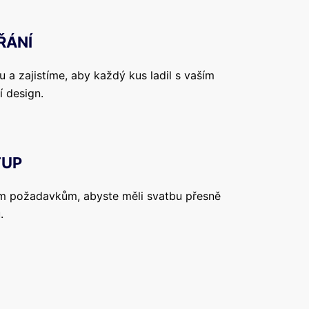
ŘÁNÍ
 a zajistíme, aby každý kus ladil s vaším
í design.
TUP
šim požadavkům, abyste měli svatbu přesně
.