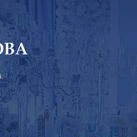
OBA
i.